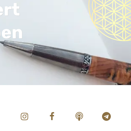
ert
ben